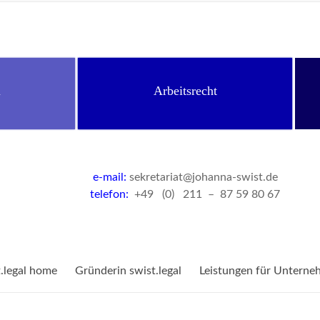
n
Arbeitsrecht
e-mail:
sekretariat@johanna-swist.de
telefon:
+49 (0) 211 – 87 59 80 67
t.legal home
Gründerin swist.legal
Leistungen für Unterne