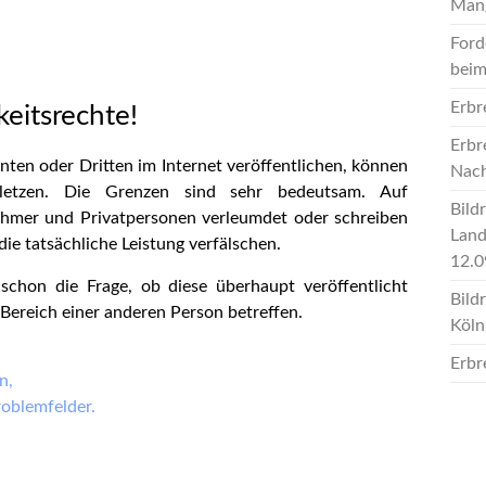
Man
Ford
beim
Erbr
keitsrechte!
Erbr
ten oder Dritten im Internet veröffentlichen, können
Nach
erletzen. Die Grenzen sind sehr bedeutsam. Auf
Bild
hmer und Privatpersonen verleumdet oder schreiben
Land
die tatsächliche Leistung verfälschen.
12.0
h schon die Frage, ob diese überhaupt veröffentlicht
Bild
Bereich einer anderen Person betreffen.
Köln
Erbr
n,
roblemfelder.