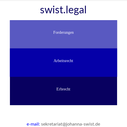
Zum
swist.legal
Inhalt
springen
Forderungen
Arbeitsrecht
Erbrecht
e-mail:
sekretariat@johanna-swist.de