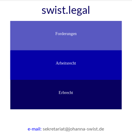
Zum
swist.legal
Inhalt
springen
Forderungen
Arbeitsrecht
Erbrecht
e-mail:
sekretariat@johanna-swist.de