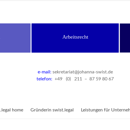
n
Arbeitsrecht
e-mail:
sekretariat@johanna-swist.de
telefon:
+49 (0) 211 – 87 59 80 67
t.legal home
Gründerin swist.legal
Leistungen für Unterne