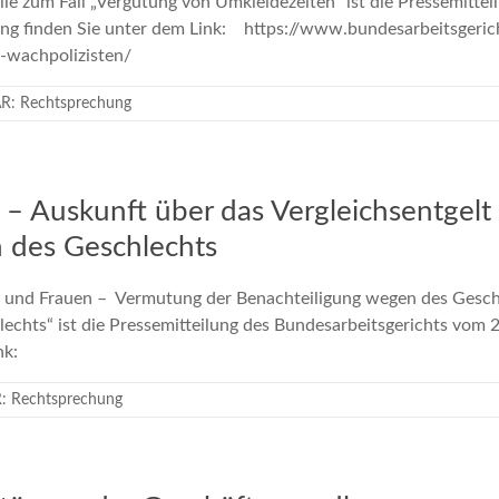
 zum Fall „Vergütung von Umkleidezeiten“ ist die Pressemittei
dung finden Sie unter dem Link: https://www.bundesarbeitsgeri
eines-wachpolizisten/
R: Rechtsprechung
e – Auskunft über das Vergleichsentgel
 des Geschlechts
und Frauen – Vermutung der Benachteiligung wegen des Gesc
chts“ ist die Pressemitteilung des Bundesarbeitsgerichts vom 2
nk:
: Rechtsprechung