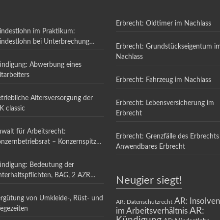
Erbrecht: Oldtimer im Nachlass
ndestlohn im Praktikum:
ndestlohn bei Unterbrechung
Erbrecht: Grundstückseigentum i
nes Praktikums
Nachlass
ndigung: Abwerbung eines
tarbeiters
Erbrecht: Fahrzeug im Nachlass
triebliche Altersversorgung der
Erbrecht: Lebensversicherung im
K classic
Erbrecht
walt für Arbeitsrecht:
Erbrecht: Grenzfälle des Erbrechts
nzernbetriebsrat – Konzernspitze
Anwendbares Erbrecht
 Ausland
ndigung: Bedeutung der
terhaltspflichten, BAG, 2 AZR
Neugier siegt!
4/14, 29.01.2015
rgütung von Umkleide-, Rüst- und
AR: Insolve
AR: Datenschutzrecht
gezeiten
AR:
im Arbeitsverhältnis