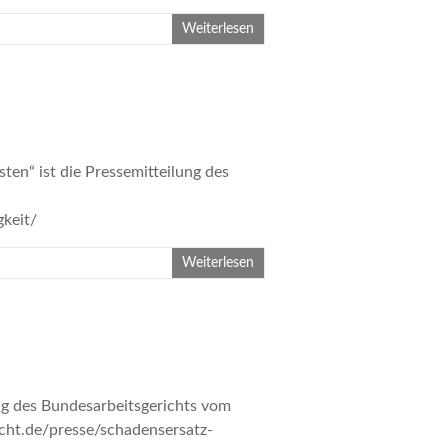
Weiterlesen
en“ ist die Pressemitteilung des
ntaetigkeit/
Weiterlesen
ng des Bundesarbeitsgerichts vom
cht.de/presse/schadensersatz-