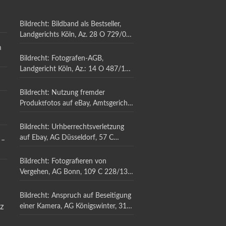
Bildrecht: Bildband als Bestseller,
Landgerichts Köln, Az. 28 O 729/07,
vom 12.09.2012,
m
Bildrecht: Fotografen-AGB,
Landgericht Köln, Az.: 14 O 487/18,
19.08.2021
Bildrecht: Nutzung fremder
Produktfotos auf eBay, Amtsgericht
Düsseldorf, Az: 57 C 4871/11,
14.12.2011,
Bildrecht: Urhberrechtsverletzung
auf Ebay, AG Düsseldorf, 57 C
 –
1701/11, 13.07.2011,
Bildrecht: Fotografieren von
Vergehen, AG Bonn, 109 C 228/13,
28.01.2014
Bildrecht: Anspruch auf Beseitigung
nz
einer Kamera, AG Königswinter, 31 C
21/09, 14.04.2010