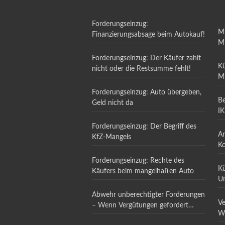
Forderungseinzug:
Mi
Finanzierungsabsage beim Autokauf!
Mi
ei
Forderungseinzug: Der Käufer zahlt
Kü
nicht oder die Restsumme fehlt!
Mi
Forderungseinzug: Auto übergeben,
Be
Geld nicht da
IK
Forderungseinzug: Der Begriff des
An
KfZ-Mangels
Ko
im
Forderungseinzug: Rechte des
Kü
Käufers beim mangelhaften Auto
Un
16
Abwehr unberechtigter Forderungen
Ve
– Wenn Vergütungen gefordert
We
werden, auf die kein Anspruch