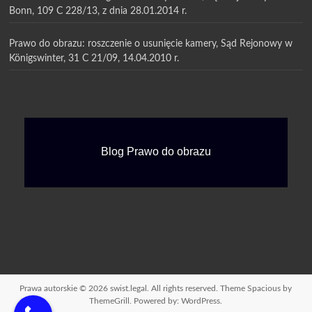
Bonn, 109 C 228/13, z dnia 28.01.2014 r.
Prawo do obrazu: roszczenie o usunięcie kamery, Sąd Rejonowy w
Königswinter, 31 C 21/09, 14.04.2010 r.
Blog Prawo do obrazu
Prawa autorskie © 2026
swist.legal
. All rights reserved. Theme
Spacious
by
ThemeGrill. Powered by:
WordPress
.