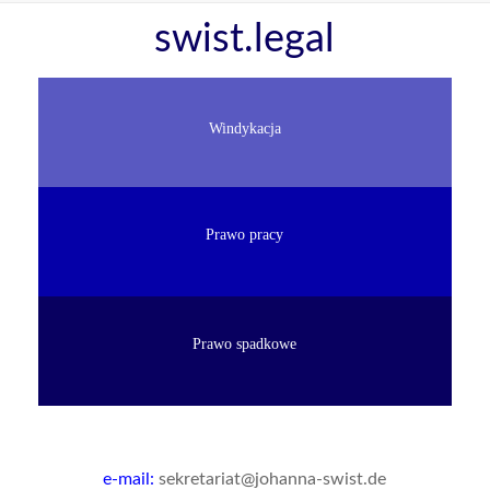
Skip
swist.legal
to
content
Windykacja
Prawo pracy
Prawo spadkowe
e-mail:
sekretariat@johanna-swist.de