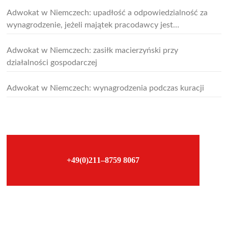
Adwokat w Niemczech: upadłość a odpowiedzialność za
wynagrodzenie, jeżeli majątek pracodawcy jest
niewystarczający do ogłoszenia upadłości
Adwokat w Niemczech: zasiłk macierzyński przy
działalności gospodarczej
Adwokat w Niemczech: wynagrodzenia podczas kuracji
–
+49(0)211–8759 8067
–