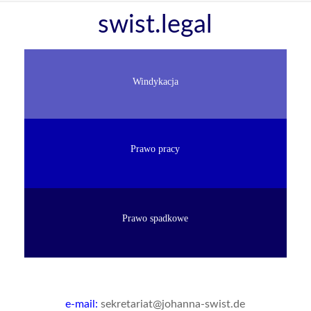
Skip
swist.legal
to
content
Windykacja
Prawo pracy
Prawo spadkowe
e-mail:
sekretariat@johanna-swist.de