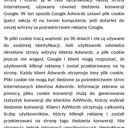
strony i ocenić ją w celu optymalizacji naszej strony
internetowej, używamy również śledzenia konwersji
Google. W ten sposób Google Adwords ustawi plik cookie
(patrz sekcja 4) na twoim komputerze, jeśli dotarłeś do
naszej witryny za pośrednictwem reklamy Google.
Te pliki cookie tracą ważność po 30 dniach i nie są używane
do osobistej identyfikacji. Jeśli użytkownik odwiedza
określone strony witryny klienta Adwords, a plik cookie
jeszcze nie wygasł, Google i klient mogą rozpoznać, że
użytkownik kliknął reklamę i został przekierowany na tę
stronę. Każdy klient Adwords otrzymuje inny plik cookie.
Pliki cookie nie mogą być śledzone za pośrednictwem stron
internetowych klientów Adwords. Informacje zebrane za
pomocą pliku cookie konwersji służą do generowania
statystyk konwersji dla klientów AdWords, którzy wybrali
śledzenie konwersji. Klienci AdWords otrzymują całkowitą
liczbę użytkowników, którzy kliknęli reklamę i zostali
przekierowani na stronę tagu śledzenia konwersji. Nie
otrzymują jednak informacji umożliwiających identyfikację