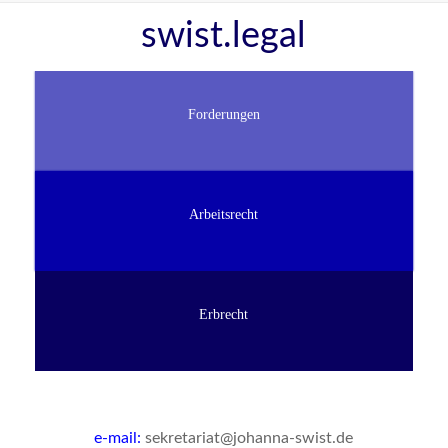
Zum
swist.legal
Inhalt
springen
Forderungen
Arbeitsrecht
Erbrecht
e-mail:
sekretariat@johanna-swist.de