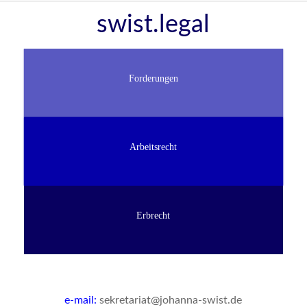
Zum
swist.legal
Inhalt
springen
Forderungen
Arbeitsrecht
Erbrecht
e-mail:
sekretariat@johanna-swist.de