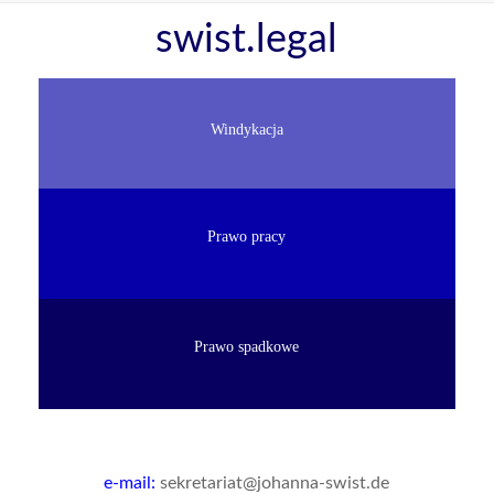
Skip
swist.legal
to
content
Windykacja
Prawo pracy
Prawo spadkowe
e-mail:
sekretariat@johanna-swist.de