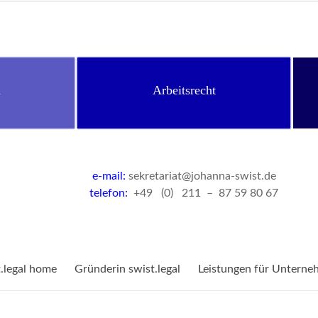
n
Arbeitsrecht
e-mail:
sekretariat@johanna-swist.de
telefon:
+49 (0) 211 – 87 59 80 67
t.legal home
Gründerin swist.legal
Leistungen für Unterne