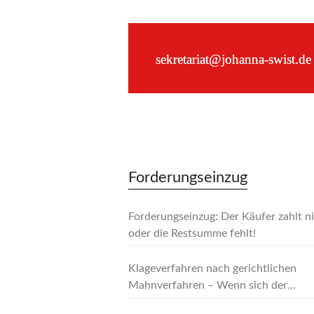
–
sekretariat@johanna-swist.de
–
Forderungseinzug
Forderungseinzug: Der Käufer zahlt n
oder die Restsumme fehlt!
Klageverfahren nach gerichtlichen
Mahnverfahren – Wenn sich der
Gläubiger mit Händen und Füssen ge