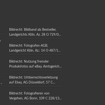
Bildrecht: Bildband als Bestseller,
Landgerichts Köln, Az. 28 O 729/07,
vom 12.09.2012,
m
Bildrecht: Fotografen-AGB,
Landgericht Köln, Az.: 14 O 487/18,
19.08.2021
Bildrecht: Nutzung fremder
Produktfotos auf eBay, Amtsgericht
Düsseldorf, Az: 57 C 4871/11,
14.12.2011,
Bildrecht: Urhberrechtsverletzung
auf Ebay, AG Düsseldorf, 57 C
 –
1701/11, 13.07.2011,
Bildrecht: Fotografieren von
Vergehen, AG Bonn, 109 C 228/13,
28.01.2014