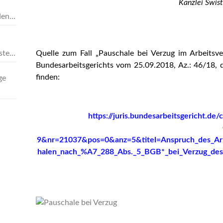
Kanzlei Swist
den
sten
Quelle zum Fall „Pauschale bei Verzug im Arbeitsver
chen
Bundesarbeitsgerichts vom 25.09.2018, Az.: 46/18, 
finden:
ge
https://juris.bundesarbeitsgericht.d
9&nr=21037&pos=0&anz=5&titel=Anspruch_des_Arb
halen_nach_%A7_288_Abs._5_BGB*_bei_Verzug_des_