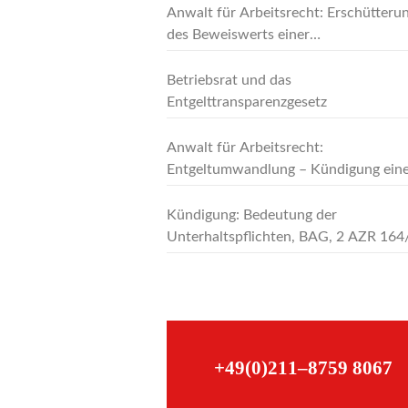
Anwalt für Arbeitsrecht: Erschütteru
des Beweiswerts einer
Arbeitsunfähigkeitsbescheinigung
Betriebsrat und das
Entgelttransparenzgesetz
Anwalt für Arbeitsrecht:
Entgeltumwandlung – Kündigung ein
Direktversicherung im bestehenden
Arbeitsverhältnis
Kündigung: Bedeutung der
Unterhaltspflichten, BAG, 2 AZR 164
29.01.2015
–
+49(0)211–8759 8067