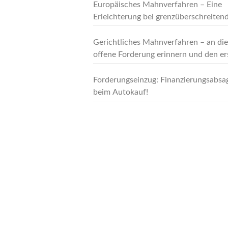
die Forderung wehrt!
Europäisches Mahnverfahren – Eine
Erleichterung bei grenzüberschreiten
Sachverhalten
Gerichtliches Mahnverfahren – an die
offene Forderung erinnern und den er
Schritt ins gerichtliche Verfahren ma
Forderungseinzug: Finanzierungsabsa
beim Autokauf!