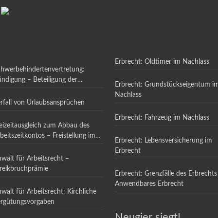
Erbrecht: Oldtimer im Nachlass
hwerbehindertenvertretung:
ndigung – Beteiligung der
Erbrecht: Grundstückseigentum i
hwerbehindertenvertretung
Nachlass
rfall von Urlaubsansprüchen
Erbrecht: Fahrzeug im Nachlass
eizeitausgleich zum Abbau des
beitszeitkontos – Freistellung im
Erbrecht: Lebensversicherung im
richtlichen Vergleich
Erbrecht
walt für Arbeitsrecht –
reikbruchprämie
Erbrecht: Grenzfälle des Erbrechts
Anwendbares Erbrecht
walt für Arbeitsrecht: Kirchliche
rgütungsvorgaben
Neugier siegt!