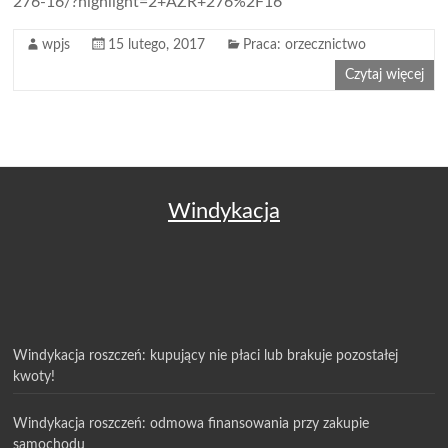
276-16/?highlight=2+AZR+276%2F16
wpjs
15 lutego, 2017
Praca: orzecznictwo
Czytaj więcej
Windykacja
Windykacja roszczeń: kupujący nie płaci lub brakuje pozostałej
kwoty!
Windykacja roszczeń: odmowa finansowania przy zakupie
samochodu