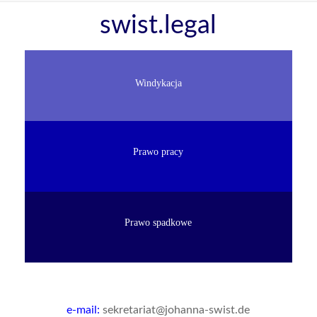
Skip
swist.legal
to
content
Windykacja
Prawo pracy
Prawo spadkowe
e-mail:
sekretariat@johanna-swist.de