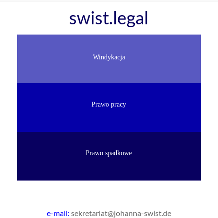
Skip
swist.legal
to
content
Windykacja
Prawo pracy
Prawo spadkowe
e-mail:
sekretariat@johanna-swist.de