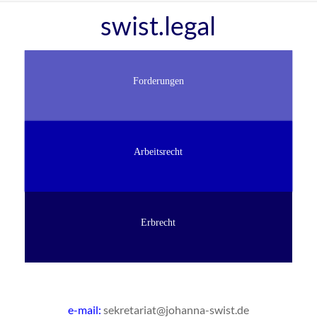
Zum
swist.legal
Inhalt
springen
Forderungen
Arbeitsrecht
Erbrecht
e-mail:
sekretariat@johanna-swist.de